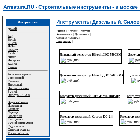
Armatura.RU - Строительные инструменты - в москве
Инструменты Дизельный, Силова
Инструменты
Домой
Elitech
|
Redverg
|
Кратон
|
Бензиновый
|
Дизельный
|
Aeg
Силовая техника
|
Bosch
Генераторы
|
Elitech
Heller
Redverg
Ryobi
Дизельный генератор Elitech ДЭС 5500ЕМ
Дизельн
Диолд
руб. дней
руб
Интерскол
Калибр
Кратон
Аккумуляторный
Дизельный генератор Elitech ДЭС 5500ЕМК
Дизел
Бензиновый
руб. дней
р
Газовый
Дизельный
Пневматический
Ручной
Электро 220-380
Генератор дизельный RD5GF-ME RedVerg
Генерат
руб. дней
руб.
Водоснабжение
Измерения
Клининг
Одежда
Освещение
Генератор дизельный Кратон DG-2,8
Генератор ди
Расходники
руб. дней
руб. дней
Ручной инструмент
Сад и огород
Силовая техника
Теплоснабжение