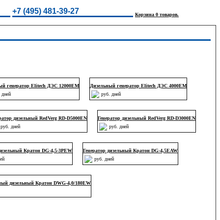
+7 (495) 481-39-27
Корзина 0 товаров.
ый генератор Elitech ДЭС 12000ЕМ
Дизельный генератор Elitech ДЭС 4000ЕМ
 дней
руб. дней
ратор дизельный RedVerg RD-D5000EN
Генератор дизельный RedVerg RD-D3000EN
руб. дней
руб. дней
дизельный Кратон DG-4,5-3PEW
Генератор дизельный Кратон DG-4,5EAW
ней
руб. дней
чный дизельный Кратон DWG-4,0/180EW