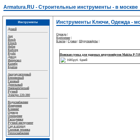
Armatura.RU - Строительные инструменты - в москве
Инструменты Ключи, Одежда - м
Инструменты
Домой
Одежда
|
Aeg
Крепление
|
Bosch
Ключи
|
Сумки
|
Шуруповёрты
|
Elitech
Heller
Redverg
Ryobi
Поясная сумка для ударных шуруповёртов Makita P-71
Диолд
1685руб. 6дней
Интерскол
Калибр
Кратон
Аккумуляторный
Бензиновый
Газовый
Дизельный
Пневматический
Ручной
Электро 220-380
Водоснабжение
Измерения
Клининг
Одежда
Освещение
Расходники
Ручной инструмент
Сад и огород
Силовая техника
Теплоснабжение