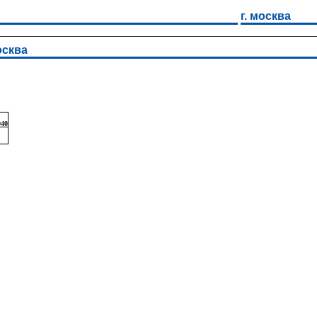
г. москва
осква
940