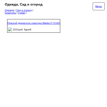
Одежда, Сад и огород
Меню
Одежда
|
Сад и огород
|
Секаторы
|
Сумки
|
Поясной держатель секатора Makita P-72182
3221руб. 6дней