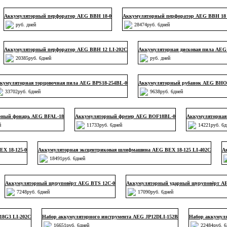
Аккумуляторный перфоратор AEG BBH 18-0
Аккумуляторный перфоратор AEG BBH 18 
руб. дней
28474руб. 6дней
Аккумуляторный перфоратор AEG BBH 12 LI-202C
Аккумуляторная дисковая пила AEG
20385руб. 6дней
руб. дней
кумуляторная торцовочная пила AEG BPS18-254BL-0
Аккумуляторный рубанок AEG BHO 
33702руб. 6дней
9638руб. 6дней
рный фонарь AEG BFAL-18
Аккумуляторный фрезер AEG BOF18BL-0
Аккумуляторная
й
11733руб. 6дней
14221руб. 6д
X 18-125-0
Аккумуляторная эксцентриковая шлифмашина AEG BEX 18-125 LI-402C
А
18491руб. 6дней
Аккумуляторный шуруповёрт AEG BTS 12C-0
Аккумуляторный ударный шуруповёрт AE
7248руб. 6дней
17090руб. 6дней
18G3 LI-202C
Набор аккумуляторного инструмента AEG JP12DLI-152B
Набор аккумуля
16651руб. 6дней
22484руб. 6