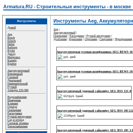
Armatura.RU - Строительные инструменты - в москве
Инструменты Aeg, Аккумуляторн
Инструменты
Домой
Aeg
|
Аккумуляторный
|
Aeg
Освещение
|
Расходники
|
Ручной инструмент
|
Bosch
Долбление
|
Крепление
|
Отрезание
|
Сверление
|
Фрезерование
Elitech
Heller
Redverg
Ryobi
Аккумуляторная угловая шлифмашина AEG BEWS 18-
Диолд
руб. дней
Интерскол
Калибр
Кратон
Аккумуляторный
Аккумуляторная угловая шлифмашина AEG BEWS 18-
Бензиновый
руб. дней
Газовый
Дизельный
Пневматический
Ручной
Электро 220-380
Аккумуляторный ударный гайковёрт AEG BSS 12C-0
6523руб. 6дней
Водоснабжение
Измерения
Клининг
Одежда
Освещение
Аккумуляторный ударный гайковёрт AEG BSS 18C12Z
Расходники
22209руб. 6дней
Ручной инструмент
Сад и огород
Силовая техника
Теплоснабжение
Аккумуляторный ударный гайковёрт AEG BSS 18C LI