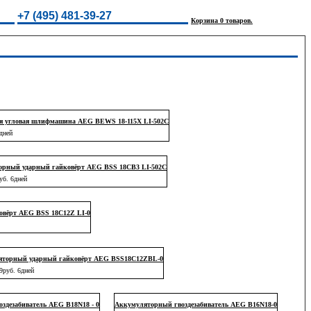
+7 (495) 481-39-27
Корзина 0 товаров.
я угловая шлифмашина AEG BEWS 18-115X LI-502C
дней
орный ударный гайковёрт AEG BSS 18CB3 LI-502C
уб. 6дней
вёрт AEG BSS 18C12Z LI-0
яторный ударный гайковёрт AEG BSS18C12ZBL-0
9руб. 6дней
здезабиватель AEG B18N18 - 0
Аккумуляторный гвоздезабиватель AEG B16N18-0