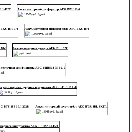
LI-402C
Аккумуляторный перфоратор AEG BBH 12-0
12565руб. 6дней
 BKS 18 BL-0
Аккумуляторная дисковая пила AEG BKS 18-0
10089руб. 6дней
18-0
Аккумуляторный фонарь AEG BLL 12C
руб. дней
 ленточная шлифмашина AEG BHBS18-75 BL-0
ней
ккумуляторный ударный шуруповёрт AEG BTS 18B L-0
8658руб. 6дней
G BTS 18BL LI-202B
Аккумуляторный шуруповёрт AEG BTS18BL-0KIT1
14065руб. 6дней
торного инструмента AEG JP12B2 LI-152C
дней