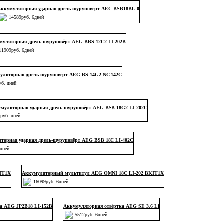
Аккумуляторная ударная дрель-шуруповёрт AEG BSB18BL-0
14589руб. 6дней
муляторная дрель-шуруповёрт AEG BBS 12C2 LI-202B
11909руб. 6дней
уляторная дрель-шуруповёрт AEG BS 14G2 NC-142С
уб. дней
муляторная ударная дрель-шуруповёрт AEG BSB 18G2 LI-202C
руб. дней
торная ударная дрель-шуруповёрт AEG BSB 18C LI-402C
 дней
IT1X
Аккумуляторный мультитул AEG OMNI 18C LI-202 BKIT1X
16099руб. 6дней
а AEG JP2B18 LI-152B
Аккумуляторная отвёртка AEG SE 3.6 Li
5512руб. 6дней