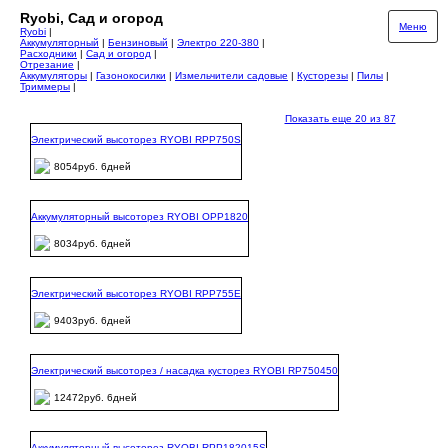
Ryobi, Сад и огород
Меню
Ryobi
|
Аккумуляторный
|
Бензиновый
|
Электро 220-380
|
Расходники
|
Сад и огород
|
Отрезание
|
Аккумуляторы
|
Газонокосилки
|
Измельчители садовые
|
Кусторезы
|
Пилы
|
Триммеры
|
Показать еще 20 из 87
Электрический высоторез RYOBI RPP750S
8054руб. 6дней
Аккумуляторный высоторез RYOBI OPP1820
8034руб. 6дней
Электрический высоторез RYOBI RPP755E
9403руб. 6дней
Электрический высоторез / насадка кусторез RYOBI RP750450
12472руб. 6дней
Аккумуляторный высоторез RYOBI RPP182015S