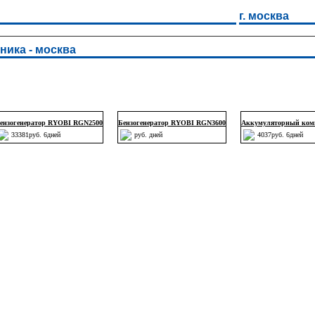
г. москва
ника - москва
ензогенератор RYOBI RGN2500
Бензогенератор RYOBI RGN3600
Аккумуляторный комп
33381руб. 6дней
руб. дней
4037руб. 6дней