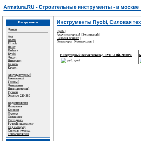
Armatura.RU - Строительные инструменты - в москве
Инструменты Ryobi, Силовая тех
Инструменты
Домой
Ryobi
|
Аккумуляторный
|
Бензиновый
|
Aeg
Силовая техника
|
Bosch
Генераторы
|
Компрессоры
|
Elitech
Heller
Redverg
Ryobi
Инверторный бензогенератор RYOBI RiG2000PC
Б
Диолд
руб. дней
Интерскол
Калибр
Кратон
Аккумуляторный
Бензиновый
Газовый
Дизельный
Пневматический
Ручной
Электро 220-380
Водоснабжение
Измерения
Клининг
Одежда
Освещение
Расходники
Ручной инструмент
Сад и огород
Силовая техника
Теплоснабжение