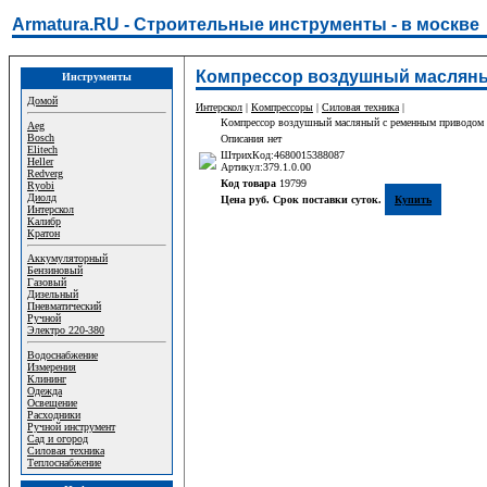
Armatura.RU - Строительные инструменты - в москве
Компрессор воздушный масляный
Инструменты
Домой
Интерскол
|
Компрессоры
|
Силовая техника
|
Компрессор воздушный масляный с ременным приводом 
Aeg
Bosch
Описания нет
Elitech
ШтрихКод:4680015388087
Heller
Артикул:379.1.0.00
Redverg
Код товара
19799
Ryobi
Диолд
Цена руб. Срок поставки суток.
Купить
Интерскол
Калибр
Кратон
Аккумуляторный
Бензиновый
Газовый
Дизельный
Пневматический
Ручной
Электро 220-380
Водоснабжение
Измерения
Клининг
Одежда
Освещение
Расходники
Ручной инструмент
Сад и огород
Силовая техника
Теплоснабжение