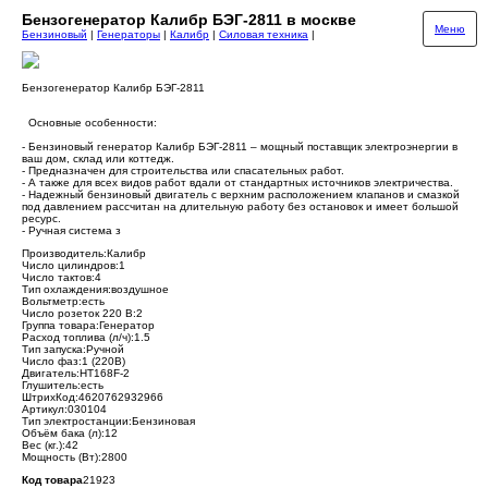
Бензогенератор Калибр БЭГ-2811 в москве
Меню
Бензиновый
|
Генераторы
|
Калибр
|
Силовая техника
|
Бензогенератор Калибр БЭГ-2811
Основные особенности:
- Бензиновый генератор Калибр БЭГ-2811 – мощный поставщик электроэнергии в
ваш дом, склад или коттедж.
- Предназначен для строительства или спасательных работ.
- А также для всех видов работ вдали от стандартных источников электричества.
- Надежный бензиновый двигатель с верхним расположением клапанов и смазкой
под давлением рассчитан на длительную работу без остановок и имеет большой
ресурс.
- Ручная система з
Производитель:Калибр
Число цилиндров:1
Число тактов:4
Тип охлаждения:воздушное
Вольтметр:есть
Число розеток 220 В:2
Группа товара:Генератор
Расход топлива (л/ч):1.5
Тип запуска:Ручной
Число фаз:1 (220В)
Двигатель:HT168F-2
Глушитель:есть
ШтрихКод:4620762932966
Артикул:030104
Тип электростанции:Бензиновая
Объём бака (л):12
Вес (кг.):42
Мощность (Вт):2800
Код товара
21923