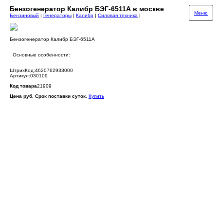
Бензогенератор Калибр БЭГ-6511А в москве
Меню
Бензиновый
|
Генераторы
|
Калибр
|
Силовая техника
|
Бензогенератор Калибр БЭГ-6511А
Основные особенности:
ШтрихКод:4620762933000
Артикул:030109
Код товара
21909
Цена руб. Срок поставки суток.
Купить