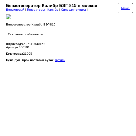
Бензогенератор Калибр БЭГ-815 в москве
Меню
Бензиновый
|
Генераторы
|
Калибр
|
Силовая техника
|
Бензогенератор Калибр БЭГ-815
Основные особенности:
ШтрихКод:4627112630152
Артикул:030101
Код товара
21905
Цена руб. Срок поставки суток.
Купить