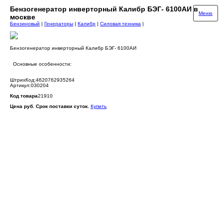
Бензогенератор инверторный Калибр БЭГ- 6100АИ в
Меню
москве
Бензиновый
|
Генераторы
|
Калибр
|
Силовая техника
|
Бензогенератор инверторный Калибр БЭГ- 6100АИ
Основные особенности:
ШтрихКод:4620762935264
Артикул:030204
Код товара
21910
Цена руб. Срок поставки суток.
Купить