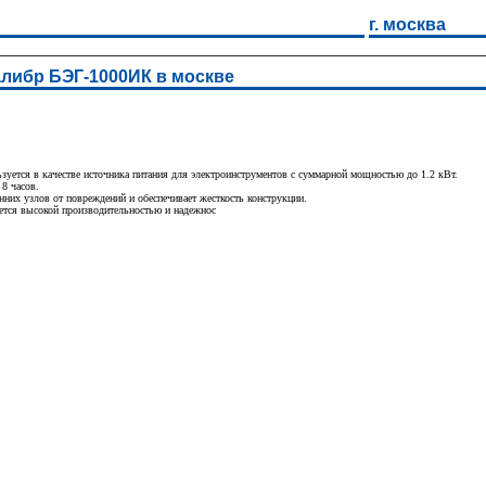
г. москва
либр БЭГ-1000ИК в москве
уется в качестве источника питания для электроинструментов с суммарной мощностью до 1.2 кВт.
 8 часов.
нних узлов от повреждений и обеспечивает жесткость конструкции.
ется высокой производительностью и надежнос