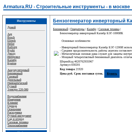
Armatura.RU - Строительные инструменты - в москве
Бензогенератор инверторный Ка
Инструменты
Домой
Бензиновый
|
Генераторы
|
Калибр
|
Силовая техника
|
Бензогенератор инверторный Калибр БЭГ-1000ИК
Aeg
Bosch
Elitech
Основные особенности:
Heller
Redverg
- Инверторный бензогенератор Калибр БЭГ-1200И использ
Ryobi
- Средняя продолжительность работы агрегата составляет
Диолд
- Металлическая силовая рама служит для защиты внутре
Интерскол
- Мощный четырехтактный бензиновый двигатель отлича
Калибр
ШтрихКод:4620762935967
Кратон
Артикул:030201
Код товара
21920
Аккумуляторный
Бензиновый
Цена руб. Срок поставки суток.
Купить
Газовый
Дизельный
Пневматический
Ручной
Электро 220-380
Водоснабжение
Измерения
Клининг
Одежда
Освещение
Расходники
Ручной инструмент
Сад и огород
Силовая техника
Теплоснабжение