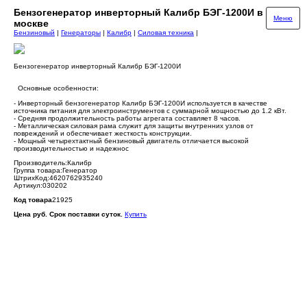
Бензогенератор инверторный Калибр БЭГ-1200И в
Меню
москве
Бензиновый
|
Генераторы
|
Калибр
|
Силовая техника
|
Бензогенератор инверторный Калибр БЭГ-1200И
Основные особенности:
- Инверторный бензогенератор Калибр БЭГ-1200И используется в качестве
источника питания для электроинструментов с суммарной мощностью до 1.2 кВт.
- Средняя продолжительность работы агрегата составляет 8 часов.
- Металлическая силовая рама служит для защиты внутренних узлов от
повреждений и обеспечивает жесткость конструкции.
- Мощный четырехтактный бензиновый двигатель отличается высокой
производительностью и надежнос
Производитель:Калибр
Группа товара:Генератор
ШтрихКод:4620762935240
Артикул:030202
Код товара
21925
Цена руб. Срок поставки суток.
Купить