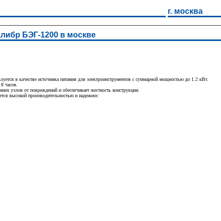
г. москва
либр БЭГ-1200 в москве
уется в качестве источника питания для электроинструментов с суммарной мощностью до 1.2 кВт.
 8 часов.
нних узлов от повреждений и обеспечивает жесткость конструкции.
ется высокой производительностью и надежнос