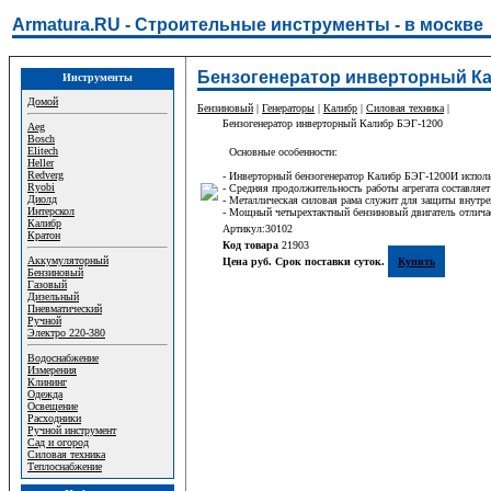
Armatura.RU - Строительные инструменты - в москве
Бензогенератор инверторный Ка
Инструменты
Домой
Бензиновый
|
Генераторы
|
Калибр
|
Силовая техника
|
Бензогенератор инверторный Калибр БЭГ-1200
Aeg
Bosch
Elitech
Основные особенности:
Heller
Redverg
- Инверторный бензогенератор Калибр БЭГ-1200И использ
Ryobi
- Средняя продолжительность работы агрегата составляет
Диолд
- Металлическая силовая рама служит для защиты внутре
Интерскол
- Мощный четырехтактный бензиновый двигатель отлича
Калибр
Артикул:30102
Кратон
Код товара
21903
Аккумуляторный
Цена руб. Срок поставки суток.
Купить
Бензиновый
Газовый
Дизельный
Пневматический
Ручной
Электро 220-380
Водоснабжение
Измерения
Клининг
Одежда
Освещение
Расходники
Ручной инструмент
Сад и огород
Силовая техника
Теплоснабжение