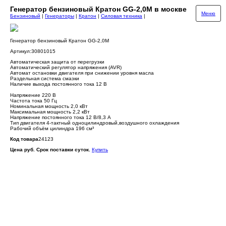
Генератор бензиновый Кратон GG-2,0М в москве
Меню
Бензиновый
|
Генераторы
|
Кратон
|
Силовая техника
|
Генератор бензиновый Кратон GG-2,0М
Артикул:30801015
Автоматическая защита от перегрузки
Автоматический регулятор напряжения (AVR)
Автомат остановки двигателя при снижении уровня масла
Раздельная система смазки
Наличие выхода постоянного тока 12 В
Напряжение 220 В
Частота тока 50 Гц
Номинальная мощность 2,0 кВт
Максимальная мощность 2,2 кВт
Напряжение постоянного тока 12 В/8,3 А
Тип двигателя 4-тактный одноцилиндровый,воздушного охлаждения
Рабочий объём цилиндра 196 см³
Код товара
24123
Цена руб. Срок поставки суток.
Купить