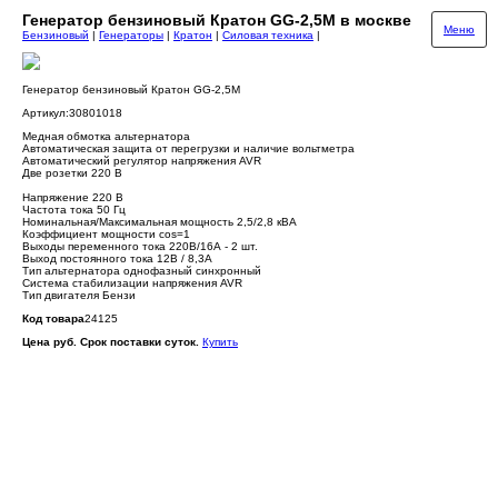
Генератор бензиновый Кратон GG-2,5M в москве
Меню
Бензиновый
|
Генераторы
|
Кратон
|
Силовая техника
|
Генератор бензиновый Кратон GG-2,5M
Артикул:30801018
Медная обмотка альтернатора
Автоматическая защита от перегрузки и наличие вольтметра
Автоматический регулятор напряжения AVR
Две розетки 220 B
Напряжение 220 В
Частота тока 50 Гц
Номинальная/Максимальная мощность 2,5/2,8 кВА
Коэффициент мощности cos=1
Выходы переменного тока 220В/16А - 2 шт.
Выход постоянного тока 12В / 8,3А
Тип альтернатора однофазный синхронный
Система стабилизации напряжения AVR
Тип двигателя Бензи
Код товара
24125
Цена руб. Срок поставки суток.
Купить