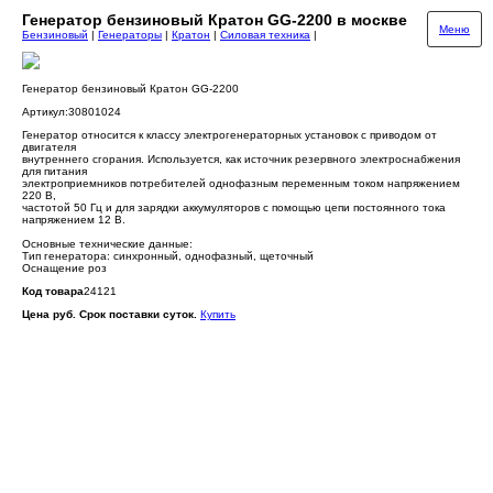
Генератор бензиновый Кратон GG-2200 в москве
Меню
Бензиновый
|
Генераторы
|
Кратон
|
Силовая техника
|
Генератор бензиновый Кратон GG-2200
Артикул:30801024
Генератор относится к классу электрогенераторных установок с приводом от
двигателя
внутреннего сгорания. Используется, как источник резервного электроснабжения
для питания
электроприемников потребителей однофазным переменным током напряжением
220 В,
частотой 50 Гц и для зарядки аккумуляторов с помощью цепи постоянного тока
напряжением 12 В.
Основные технические данные:
Тип генератора: синхронный, однофазный, щеточный
Оснащение роз
Код товара
24121
Цена руб. Срок поставки суток.
Купить