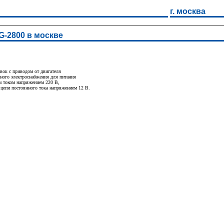
г. москва
G-2800 в москве
овок с приводом от двигателя
вного электроснабжения для питания
м током напряжением 220 В,
цепи постоянного тока напряжением 12 В.