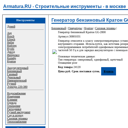
Armatura.RU - Строительные инструменты - в москве
Генератор бензиновый Кратон G
Инструменты
Домой
Бензиновый
|
Генераторы
|
Кратон
|
Силовая техника
|
Генератор бензиновый Кратон GG-2800
Aeg
Bosch
Артикул:30801031
Elitech
Генератор относится к классу электрогенераторных устан
Heller
внутреннего сгорания. Используется, как источник резер
Redverg
электроприемников потребителей однофазным переменны
Ryobi
частотой 50 Гц и для зарядки аккумуляторов с помощью 
Диолд
Интерскол
Основные технические данные:
Калибр
Тип генератора: синхронный, однофазный, щеточный
Кратон
Оснащение розе
Код товара
24120
Аккумуляторный
Бензиновый
Цена руб. Срок поставки суток.
Купить
Газовый
Дизельный
Пневматический
Ручной
Электро 220-380
Водоснабжение
Измерения
Клининг
Одежда
Освещение
Расходники
Ручной инструмент
Сад и огород
Силовая техника
Теплоснабжение