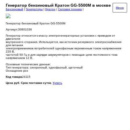
Генератор бензиновый Кратон GG-5500M в москве
Меню
Бензиновый
|
Генераторы
|
Кратон
|
Силовая техника
|
Генератор бензиновый Кратон GG-5500M
Артикул:30801036
Генератор относится к классу электрогенераторных установок с приводом от
двигателя
внутреннего сгорания. Используется, как источник резервного электроснабжения
для питания
электроприемников потребителей однофазным переменным током напряжением
220 В,
частотой 50 Гц и для зарядки аккумуляторов с помощью цепи постоянного тока
напряжением 12 В.
Основные технические данные:
Тип генератора: синхронный, однофазный, щеточный
Оснащение роз
Код товара
24115
Цена руб. Срок поставки суток.
Купить