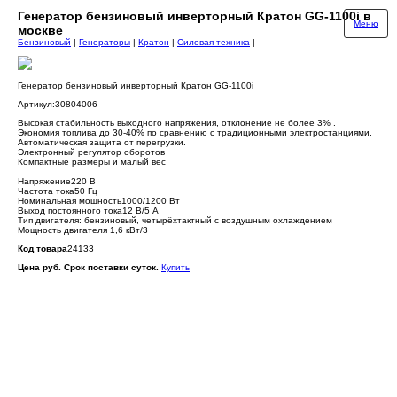
Генератор бензиновый инверторный Кратон GG-1100i в
Меню
москве
Бензиновый
|
Генераторы
|
Кратон
|
Силовая техника
|
Генератор бензиновый инверторный Кратон GG-1100i
Артикул:30804006
Высокая стабильность выходного напряжения, отклонение не более 3% .
Экономия топлива до 30-40% по сравнению с традиционными электростанциями.
Автоматическая защита от перегрузки.
Электронный регулятор оборотов
Компактные размеры и малый вес
Напряжение220 В
Частота тока50 Гц
Номинальная мощность1000/1200 Вт
Выход постоянного тока12 В/5 А
Тип двигателя: бензиновый, четырёхтактный с воздушным охлаждением
Мощность двигателя 1,6 кВт/3
Код товара
24133
Цена руб. Срок поставки суток.
Купить