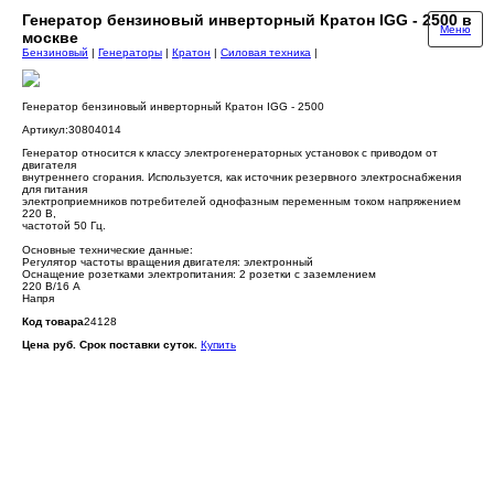
Генератор бензиновый инверторный Кратон IGG - 2500 в
Меню
москве
Бензиновый
|
Генераторы
|
Кратон
|
Силовая техника
|
Генератор бензиновый инверторный Кратон IGG - 2500
Артикул:30804014
Генератор относится к классу электрогенераторных установок с приводом от
двигателя
внутреннего сгорания. Используется, как источник резервного электроснабжения
для питания
электроприемников потребителей однофазным переменным током напряжением
220 В,
частотой 50 Гц.
Основные технические данные:
Регулятор частоты вращения двигателя: электронный
Оснащение розетками электропитания: 2 розетки с заземлением
220 В/16 А
Напря
Код товара
24128
Цена руб. Срок поставки суток.
Купить