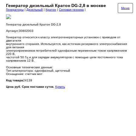
Генератор дизельный Кратон DG-2,8 в москве
Меню
Генераторы
|
Дизельный
|
Кратон
|
Силовая техника
|
Генератор дизельный Кратон DG-2,8
Артикул:30802003
Генератор относится к классу электрогенераторных установок с приводом от
двигателя
внутреннего сгорания. Используется, как источник резервного электроснабжения
для питания
электроприемников потребителей однофазным переменным током напряжением
220 В,
частотой 50 Гц и для зарядки аккумуляторов с помощью цепи постоянного тока
напряжением 12 В.
Основные технические данные:
Тип альтернатора: однофазный, щеточный
Оснащение: счетчик мот
Код товара
24139
Цена руб. Срок поставки суток.
Купить