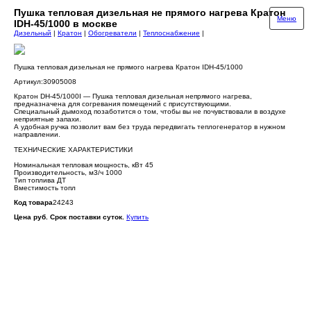
Пушка тепловая дизельная не прямого нагрева Кратон
Меню
IDH-45/1000 в москве
Дизельный
|
Кратон
|
Обогреватели
|
Теплоснабжение
|
Пушка тепловая дизельная не прямого нагрева Кратон IDH-45/1000
Артикул:30905008
Кратон DH-45/1000I — Пушка тепловая дизельная непрямого нагрева,
предназначена для согревания помещений с присутствующими.
Специальный дымоход позаботится о том, чтобы вы не почувствовали в воздухе
неприятные запахи.
А удобная ручка позволит вам без труда передвигать теплогенератор в нужном
направлении.
ТЕХНИЧЕСКИЕ ХАРАКТЕРИСТИКИ
Номинальная тепловая мощность, кВт 45
Производительность, м3/ч 1000
Тип топлива ДТ
Вместимость топл
Код товара
24243
Цена руб. Срок поставки суток.
Купить