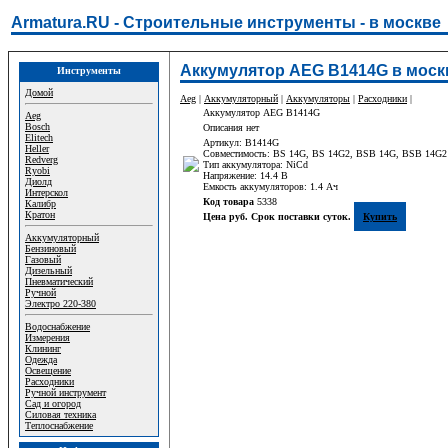
Armatura.RU - Строительные инструменты - в москве
Аккумулятор AEG B1414G в моск
Инструменты
Домой
Aeg
|
Аккумуляторный
|
Аккумуляторы
|
Расходники
|
Аккумулятор AEG B1414G
Aeg
Bosch
Описания нет
Elitech
Артикул: B1414G
Heller
Совместимость: BS 14G, BS 14G2, BSB 14G, BSB 14G2
Redverg
Тип аккумулятора: NiCd
Ryobi
Напряжение: 14.4 В
Диолд
Емкость аккумуляторов: 1.4 Ач
Интерскол
Код товара
5338
Калибр
Кратон
Цена руб. Срок поставки суток.
Купить
Аккумуляторный
Бензиновый
Газовый
Дизельный
Пневматический
Ручной
Электро 220-380
Водоснабжение
Измерения
Клининг
Одежда
Освещение
Расходники
Ручной инструмент
Сад и огород
Силовая техника
Теплоснабжение