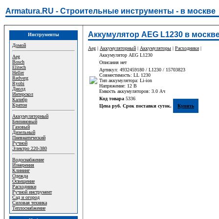
Armatura.RU - Строительные инструменты - в москве
Аккумулятор AEG L1230 в москв
Инструменты
Домой
Aeg
|
Аккумуляторный
|
Аккумуляторы
|
Расходники
|
Аккумулятор AEG L1230
Aeg
Bosch
Описания нет
Elitech
Артикул: 4932459180 / L1230 / 15703823
Heller
Совместимость: LL 1230
Redverg
Тип аккумулятора: Li-ion
Ryobi
Напряжение: 12 В
Диолд
Емкость аккумуляторов: 3.0 Aч
Интерскол
Код товара
5336
Калибр
Кратон
Цена руб. Срок поставки суток.
Купить
Аккумуляторный
Бензиновый
Газовый
Дизельный
Пневматический
Ручной
Электро 220-380
Водоснабжение
Измерения
Клининг
Одежда
Освещение
Расходники
Ручной инструмент
Сад и огород
Силовая техника
Теплоснабжение