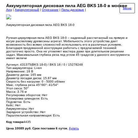
Аккумуляторная дисковая пила AEG BKS 18-0 в москве
Меню
Aeg
|
Аккумуляторный
|
Отрезание
|
Пилы дисковые
|
Аккумуляторная дисковая пила AEG BKS 18-0
Ручная циркулярная пила AEG BKS 18-0 – надежный рассчитанный на прямую и
косую распиловку древесины агрегат. Мобильность этого устройства дает
возможность без всяких сложностей использовать его в различных условиях.
Благодаря продуманной конструкции работать с предлагаемой техникой
достаточно просто. Она не утомляет мастера даже при длительном решении
задач. Максимальная глубина реза под углом 45 градусов у данного инструмента
имеет величи
Артикул: 431375(BKS 18-0) / BKS 18 / 0 / 15278248
Тип аккумулятора: Li-ion
Напряжение: 18 В
Диаметр диска: 165 мм
Диаметр посадки диска: 15.87 мм
Скорость без нагрузки: 0 - 5000 об/мин
Макс. глубина реза 45°/90°: 41/54°
Угол скоса: 50°
Масса: 3.76 кг
Регулировка оборотов: Нет
Блокировка шпинделя: Есть
Подсветка: Есть
Кейс: Нет
Аккумуляторы: Нет
Зарядное устройство: Нет
Параллельная направляющая: Есть
Код товара
4435
Цена 10089 руб. Срок поставки 6 суток.
Купить