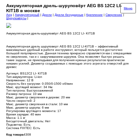
Аккумуляторная дрель-шуруповёрт AEG BS 12C2 LI-
Меню
KIT1В в москве
Aeg
|
Аккумуляторный
|
Дрели
|
Дрели безударные
|
Крепление
|
Сверление
|
Шуруповёрты
|
Аккумуляторная дрель-шуруповёрт AEG BS 12C2 LI- KIT1В
Аккумуляторная дрель шуруповерт AEG BS 12C2 LI-KIT1B – эффективный
максимально удобный в работе инструмент, который пользуется достаточно
большой популярностью. Данная техника прекрасно справляется как с операциями
по сверлению, так и с закручиванием шурупов. Она позволяет быстро решать
такие задачи, не прикладывая для получения нужных результатов практически
никаких усилий. Диаметр создаваемых с помощью этого агрегата отверстий для
древес
Артикул: BS12C2 LI- KIT1В
Тип аккумулятора: Li-ion
Напряжение: 12 В
Скорость без нагрузки: 0-350/0-1500 об/мин
Макс. крутящий момент: 34 Нм
Тип патрона: Быстрозажимной
Размер патрона: 10 мм
Макс. диаметр сверления в дереве: 20 мм
Число скоростей: 2
Макс. диаметр сверления в стали: 10 мм
Макс. диаметр шурупа: 6 мм
Регулировка крутящего момента: 17
Время зарядки: 40 мин
Масса: 1.1 кг
Бесщеточный двигатель: Нет
Подсветка: Есть
Система FIXTEC: Есть
Код товара
4308