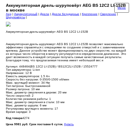
Аккумуляторная дрель-шуруповёрт AEG BS 12C2 LI-152B
Меню
в москве
Aeg
|
Аккумуляторный
|
Дрели
|
Дрели безударные
|
Крепление
|
Сверление
|
Шуруповёрты
|
Аккумуляторная дрель-шуруповёрт AEG BS 12C2 LI-152B
Аккумуляторная дрель шуруповерт AEG BS 12C2 LI-152B позволяет максимально
эффективно справляться с операциями по созданию отверстий и с завинчиванием
крепежа. Данное устройство может функционировать на двух скоростях, на каждой
из которых число оборотов в минуту регулируется в определенном диапазоне. Это
дает возможность в каждой ситуации получать самые качественные результаты.
Благодаря тому, что предлагаемая техника имеет небольшой вес и
Артикул: 448464(BS 12C2 LI-152B) / BS12C2LI-152B / 15524777
Тип аккумулятора: Li-ion
Напряжение: 12 В
Емкость аккумуляторов: 1.5 Ач
Скорость без нагрузки: 0-350/0-1500 об/мин
Макс. крутящий момент: 34 Нм
Тип патрона: Быстрозажимной
Размер патрона: 10 мм
Макс. диаметр сверления в дереве: 20 мм
Число скоростей: 2
Количество режимов работы: 1
Макс. диаметр сверления в стали: 10 мм
Макс. диаметр шурупа: 6 мм
Регулировка крутящего момента: 17
Время зарядки: 3
Код товара
4274
Цена 9981 руб. Срок поставки 6 суток.
Купить