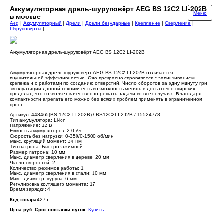
Аккумуляторная дрель-шуруповёрт AEG BS 12C2 LI-202B
Меню
в москве
Aeg
|
Аккумуляторный
|
Дрели
|
Дрели безударные
|
Крепление
|
Сверление
|
Шуруповёрты
|
Аккумуляторная дрель-шуруповёрт AEG BS 12C2 LI-202B
Аккумуляторная дрель шуруповерт AEG BS 12C2 LI-202B отличается
внушительной эффективностью. Она прекрасно справляется с завинчиванием
крепежа и с работами по созданию отверстий. Число оборотов за одну минуту при
эксплуатации данной техники есть возможность менять в достаточно широких
пределах, что позволяет качественно решать задачи во всех случаях. Благодаря
компактности агрегата его можно без всяких проблем применять в ограниченном
прост
Артикул: 448465(BS 12C2 LI-202B) / BS12C2LI-202B / 15524778
Тип аккумулятора: Li-ion
Напряжение: 12 В
Емкость аккумуляторов: 2.0 Ач
Скорость без нагрузки: 0-350/0-1500 об/мин
Макс. крутящий момент: 34 Нм
Тип патрона: Быстрозажимной
Размер патрона: 10 мм
Макс. диаметр сверления в дереве: 20 мм
Число скоростей: 2
Количество режимов работы: 1
Макс. диаметр сверления в стали: 10 мм
Макс. диаметр шурупа: 6 мм
Регулировка крутящего момента: 17
Время зарядки: 4
Код товара
4275
Цена руб. Срок поставки суток.
Купить