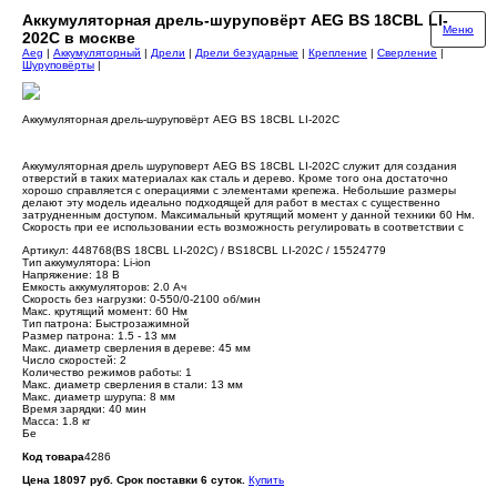
Аккумуляторная дрель-шуруповёрт AEG BS 18CBL LI-
Меню
202C в москве
Aeg
|
Аккумуляторный
|
Дрели
|
Дрели безударные
|
Крепление
|
Сверление
|
Шуруповёрты
|
Аккумуляторная дрель-шуруповёрт AEG BS 18CBL LI-202C
Аккумуляторная дрель шуруповерт AEG BS 18CBL LI-202C служит для создания
отверстий в таких материалах как сталь и дерево. Кроме того она достаточно
хорошо справляется с операциями с элементами крепежа. Небольшие размеры
делают эту модель идеально подходящей для работ в местах с существенно
затрудненным доступом. Максимальный крутящий момент у данной техники 60 Нм.
Скорость при ее использовании есть возможность регулировать в соответствии с
Артикул: 448768(BS 18CBL LI-202С) / BS18CBL LI-202C / 15524779
Тип аккумулятора: Li-ion
Напряжение: 18 В
Емкость аккумуляторов: 2.0 Ач
Скорость без нагрузки: 0-550/0-2100 об/мин
Макс. крутящий момент: 60 Нм
Тип патрона: Быстрозажимной
Размер патрона: 1.5 - 13 мм
Макс. диаметр сверления в дереве: 45 мм
Число скоростей: 2
Количество режимов работы: 1
Макс. диаметр сверления в стали: 13 мм
Макс. диаметр шурупа: 8 мм
Время зарядки: 40 мин
Масса: 1.8 кг
Бе
Код товара
4286
Цена 18097 руб. Срок поставки 6 суток.
Купить