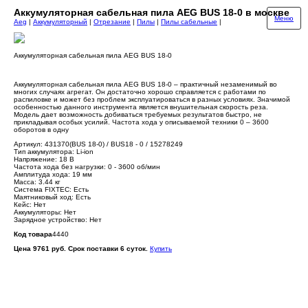
Аккумуляторная сабельная пила AEG BUS 18-0 в москве
Меню
Aeg
|
Аккумуляторный
|
Отрезание
|
Пилы
|
Пилы сабельные
|
Аккумуляторная сабельная пила AEG BUS 18-0
Аккумуляторная сабельная пила AEG BUS 18-0 – практичный незаменимый во
многих случаях агрегат. Он достаточно хорошо справляется с работами по
распиловке и может без проблем эксплуатироваться в разных условиях. Значимой
особенностью данного инструмента является внушительная скорость реза.
Модель дает возможность добиваться требуемых результатов быстро, не
прикладывая особых усилий. Частота хода у описываемой техники 0 – 3600
оборотов в одну
Артикул: 431370(BUS 18-0) / BUS18 - 0 / 15278249
Тип аккумулятора: Li-ion
Напряжение: 18 В
Частота хода без нагрузки: 0 - 3600 об/мин
Амплитуда хода: 19 мм
Масса: 3.44 кг
Система FIXTEC: Есть
Маятниковый ход: Есть
Кейс: Нет
Аккумуляторы: Нет
Зарядное устройство: Нет
Код товара
4440
Цена 9761 руб. Срок поставки 6 суток.
Купить