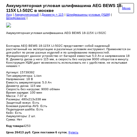
Аккумуляторная угловая шлифмашина AEG BEWS 18-
Меню
115X LI-502C в москве
Aeg
|
Аккумуляторный
|
Диаметр = 115
|
Шлифмашины угловые (УШМ)
|
Шлифование
|
Аккумуляторная угловая шлифмашина AEG BEWS 18-115X LI-502C
Болгарка AEG BEWS 18-115X LI-502C представляет собой надежный
рассчитанный на эксплуатацию в различных условиях инструмент. Применяется он
для работ по резке разных изделий и по шлифованию поверхностей.
Функционирует данное устройство от батарей емкостью 5.0 Ач и напряжением 18
В. Диаметр диска у него 115 мм, а скорость без нагрузки 9000 оборотов в минуту.
Конструкция УШМ дает возможность использовать ее с удобством, не испытывая
никаких т
Артикул: 15739392
Тип аккумулятора: Li-ion
Напряжение: 18 В
Емкость аккумуляторов: 5.0 Ач
Диаметр диска: 115 мм
Скорость без нагрузки: 9000 об/мин
Время зарядки: 100 мин
Масса: 7.07 кг
Размеры: 480х213х338 мм
Защитный кожух: Есть
Боковая рукоятка AVS: Есть
Подкладная шайба: Есть
Кейс: Есть
Аккумуляторы: 2 шт.
Сумка: Нет
Код товара
4253
Цена 26413 руб. Срок поставки 6 суток.
Купить