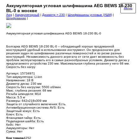
Аккумуляторная угловая шлифмашина AEG BEWS 18-230
Меню
BL-0 в москве
Aeg
|
Аккумуляторный
|
Диаметр = 230
|
Шлифмашины угловые (УШМ)
|
Шлифование
|
Аккумуляторная угловая шлифмашина AEG BEWS 18-230 BL-0
Болгарка AEG BEWS 18-230 BL-0 – обладающий хорошо продуманной
конструкцией удобный в использовании инструмент. Он предназначен для
решения задач по шлифованию различных поверхностей и по резке разных
конструкций. Независимость данного агрегата от сети дает возможность без
проблем эксплуатировать его в самых разнообразных условиях. Диаметр диска у
предлагаемого устройства 230 мм. Максимальная глубина резания у него 68 мм.
Скорость без нагру
Артикул: 15734971
Тип аккумулятора: Li-ion
Напряжение: 18 В
Диаметр диска: 230 мм
Скорость без нагрузки: 5500 об/мин
Макс. глубина резания: 68 мм
Резьба шпинделя: М14
Масса: 5.5 кг
Размеры: 642х218х309 мм
Защита от случайного включения: Есть
Антивибрационная система AVS: Есть
Защитный кожух: Есть
Ключ: Есть
Фланцевая гайка: Есть
Подкладная шайба: Есть
Кейс: Нет
Аккумуляторы: Нет
Сумка: Нет
Код товара
4252