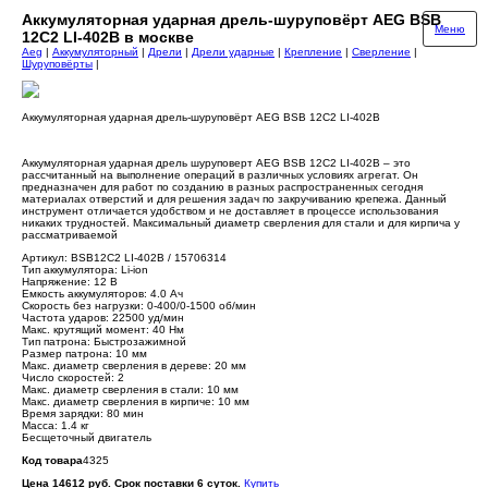
Аккумуляторная ударная дрель-шуруповёрт AEG BSB
Меню
12C2 LI-402B в москве
Aeg
|
Аккумуляторный
|
Дрели
|
Дрели ударные
|
Крепление
|
Сверление
|
Шуруповёрты
|
Аккумуляторная ударная дрель-шуруповёрт AEG BSB 12C2 LI-402B
Аккумуляторная ударная дрель шуруповерт AEG BSB 12C2 LI-402B – это
рассчитанный на выполнение операций в различных условиях агрегат. Он
предназначен для работ по созданию в разных распространенных сегодня
материалах отверстий и для решения задач по закручиванию крепежа. Данный
инструмент отличается удобством и не доставляет в процессе использования
никаких трудностей. Максимальный диаметр сверления для стали и для кирпича у
рассматриваемой
Артикул: BSB12C2 LI-402B / 15706314
Тип аккумулятора: Li-ion
Напряжение: 12 В
Емкость аккумуляторов: 4.0 Ач
Скорость без нагрузки: 0-400/0-1500 об/мин
Частота ударов: 22500 уд/мин
Макс. крутящий момент: 40 Нм
Тип патрона: Быстрозажимной
Размер патрона: 10 мм
Макс. диаметр сверления в дереве: 20 мм
Число скоростей: 2
Макс. диаметр сверления в стали: 10 мм
Макс. диаметр сверления в кирпиче: 10 мм
Время зарядки: 80 мин
Масса: 1.4 кг
Бесщеточный двигатель
Код товара
4325
Цена 14612 руб. Срок поставки 6 суток.
Купить