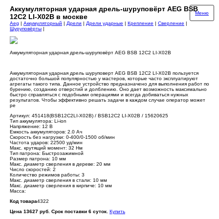
Аккумуляторная ударная дрель-шуруповёрт AEG BSB
Меню
12C2 LI-X02B в москве
Aeg
|
Аккумуляторный
|
Дрели
|
Дрели ударные
|
Крепление
|
Сверление
|
Шуруповёрты
|
Аккумуляторная ударная дрель-шуруповёрт AEG BSB 12C2 LI-X02B
Аккумуляторная ударная дрель шуруповерт AEG BSB 12C2 LI-X02B пользуется
достаточно большой популярностью у мастеров, которые часто эксплуатируют
агрегаты такого типа. Данное устройство предназначено для выполнения работ по
бурению, созданию отверстий и долблению. Оно дает возможность максимально
быстро справляться с подобными операциями и всегда добиваться нужных
результатов. Чтобы эффективно решать задачи в каждом случае оператор может
ре
Артикул: 451418(BSB12C2LI-X02B) / BSB12C2 LI-X02B / 15620625
Тип аккумулятора: Li-ion
Напряжение: 12 В
Емкость аккумуляторов: 2.0 Ач
Скорость без нагрузки: 0-400/0-1500 об/мин
Частота ударов: 22500 уд/мин
Макс. крутящий момент: 32 Нм
Тип патрона: Быстрозажимной
Размер патрона: 10 мм
Макс. диаметр сверления в дереве: 20 мм
Число скоростей: 2
Количество режимов работы: 3
Макс. диаметр сверления в стали: 10 мм
Макс. диаметр сверления в кирпиче: 10 мм
Масса:
Код товара
4322
Цена 13627 руб. Срок поставки 6 суток.
Купить