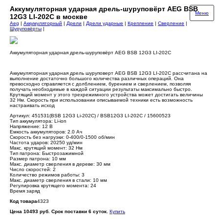
Аккумуляторная ударная дрель-шуруповёрт AEG BSB
Меню
12G3 LI-202C в москве
Aeg
|
Аккумуляторный
|
Дрели
|
Дрели ударные
|
Крепление
|
Сверление
|
Шуруповёрты
|
Аккумуляторная ударная дрель-шуруповёрт AEG BSB 12G3 LI-202C
Аккумуляторная ударная дрель шуруповерт AEG BSB 12G3 LI-202C рассчитана на
выполнение достаточно большого количества различных операций. Она
превосходно справляется с долблением, бурением и сверлением, позволяя
получать необходимые в каждой ситуации результаты максимально быстро.
Крутящий момент у этого трехрежимного устройства может достигать величины
32 Нм. Скорость при использовании описываемой техники есть возможность
настраивать исход
Артикул: 451531(BSB 12G3 Li-202C) / BSB12G3 LI-202C / 15600523
Тип аккумулятора: Li-ion
Напряжение: 12 В
Емкость аккумуляторов: 2.0 Ач
Скорость без нагрузки: 0-400/0-1500 об/мин
Частота ударов: 20250 уд/мин
Макс. крутящий момент: 32 Нм
Тип патрона: Быстрозажимной
Размер патрона: 10 мм
Макс. диаметр сверления в дереве: 30 мм
Число скоростей: 2
Количество режимов работы: 3
Макс. диаметр сверления в стали: 10 мм
Регулировка крутящего момента: 24
Время заряд
Код товара
4323
Цена 10493 руб. Срок поставки 6 суток.
Купить