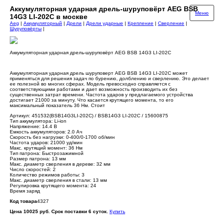
Аккумуляторная ударная дрель-шуруповёрт AEG BSB
Меню
14G3 LI-202C в москве
Aeg
|
Аккумуляторный
|
Дрели
|
Дрели ударные
|
Крепление
|
Сверление
|
Шуруповёрты
|
Аккумуляторная ударная дрель-шуруповёрт AEG BSB 14G3 LI-202C
Аккумуляторная ударная дрель шуруповерт AEG BSB 14G3 LI-202C может
применяться для решения задач по бурению, долблению и сверлению. Это делает
ее полезной во многих сферах. Модель превосходно справляется с
соответствующими работами и дает возможность производить их без
существенных затрат времени. Частота ударов у предлагаемого устройства
достигает 21000 за минуту. Что касается крутящего момента, то его
максимальный показатель 36 Нм. Стоит
Артикул: 451532(BSB14G3LI-202C) / BSB14G3 LI-202C / 15600875
Тип аккумулятора: Li-ion
Напряжение: 14.4 В
Емкость аккумуляторов: 2.0 Ач
Скорость без нагрузки: 0-400/0-1700 об/мин
Частота ударов: 21000 уд/мин
Макс. крутящий момент: 36 Нм
Тип патрона: Быстрозажимной
Размер патрона: 13 мм
Макс. диаметр сверления в дереве: 32 мм
Число скоростей: 2
Количество режимов работы: 3
Макс. диаметр сверления в стали: 13 мм
Регулировка крутящего момента: 24
Время заряд
Код товара
4327
Цена 10025 руб. Срок поставки 6 суток.
Купить