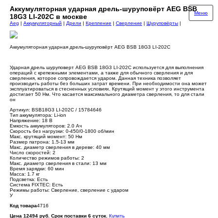
Аккумуляторная ударная дрель-шуруповёрт AEG BSB
Меню
18G3 LI-202C в москве
Aeg
|
Аккумуляторный
|
Дрели
|
Крепление
|
Сверление
|
Шуруповёрты
|
Аккумуляторная ударная дрель-шуруповёрт AEG BSB 18G3 LI-202C
Ударная дрель шуруповерт AEG BSB 18G3 LI-202C используется для выполнения
операций с крепежными элементами, а также для обычного сверления и для
сверления, которое сопровождается ударом. Данная техника позволяет
производить работы без больших затрат времени. При необходимости она может
эксплуатироваться в стесненных условиях. Крутящий момент у этого инструмента
достигает 50 Нм. Что касается максимального диаметра сверления, то для стали
он
Артикул: BSB18G3 LI-202C / 15784646
Тип аккумулятора: Li-ion
Напряжение: 18 В
Емкость аккумуляторов: 2.0 Ач
Скорость без нагрузки: 0-450/0-1800 об/мин
Макс. крутящий момент: 50 Нм
Размер патрона: 1.5-13 мм
Макс. диаметр сверления в дереве: 40 мм
Число скоростей: 2
Количество режимов работы: 2
Макс. диаметр сверления в стали: 13 мм
Время зарядки: 60 мин
Масса: 1.7 кг
Подсветка: Есть
Система FIXTEC: Есть
Режимы работы: Сверление, сверление с ударом
У
Код товара
4716
Цена 12494 руб. Срок поставки 6 суток.
Купить