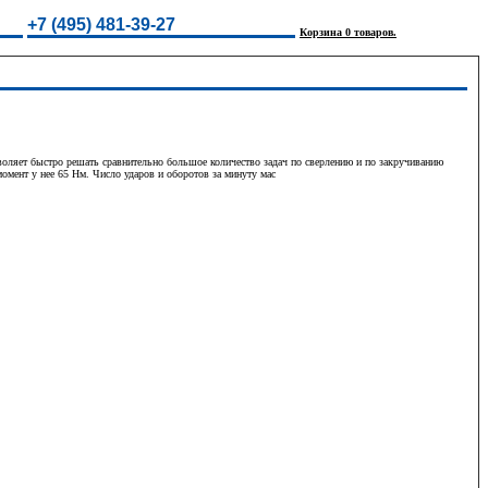
+7 (495) 481-39-27
Корзина 0 товаров.
ляет быстро решать сравнительно большое количество задач по сверлению и по закручиванию
омент у нее 65 Нм. Число ударов и оборотов за минуту мас