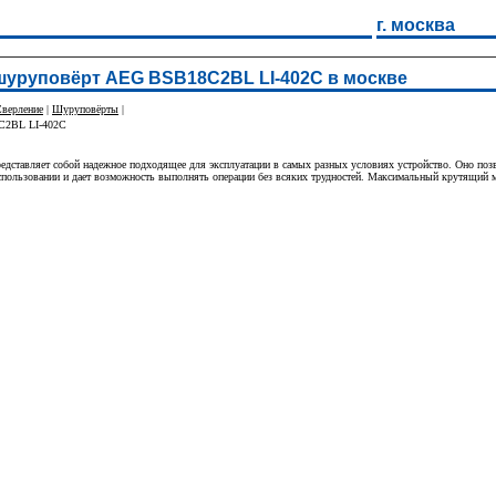
г. москва
шуруповёрт AEG BSB18C2BL LI-402C в москве
верление
|
Шуруповёрты
|
C2BL LI-402C
тавляет собой надежное подходящее для эксплуатации в самых разных условиях устройство. Оно позво
использовании и дает возможность выполнять операции без всяких трудностей. Максимальный крутящий м