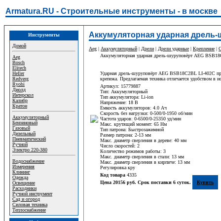
Armatura.RU - Строительные инструменты - в москве
Аккумуляторная ударная дрель-
Инструменты
Домой
Aeg
|
Аккумуляторный
|
Дрели
|
Дрели ударные
|
Крепление
|
С
Аккумуляторная ударная дрель-шуруповёрт AEG BSB18
Aeg
Bosch
Elitech
Heller
Ударная дрель-шуруповёрт AEG BSB18C2BL LI-402C предс
Redverg
крепежа. Предлагаемая техника отличается удобством в 
Ryobi
Артикул: 15779887
Диолд
Тип: Аккумуляторный
Интерскол
Тип аккумулятора: Li-ion
Калибр
Напряжение: 18 В
Кратон
Емкость аккумуляторов: 4.0 Ач
Скорость без нагрузки: 0-500/0-1950 об/мин
Аккумуляторный
Частота ударов: 0-6500/0-25350 уд/мин
Бензиновый
Макс. крутящий момент: 65 Нм
Газовый
Тип патрона: Быстрозажимной
Дизельный
Размер патрона: 2-13 мм
Пневматический
Макс. диаметр сверления в дереве: 40 мм
Ручной
Число скоростей: 2
Электро 220-380
Количество режимов работы: 3
Макс. диаметр сверления в стали: 13 мм
Водоснабжение
Макс. диаметр сверления в кирпиче: 13 мм
Измерения
Регулировка кру
Клининг
Код товара
4335
Одежда
Цена 20156 руб. Срок поставки 6 суток.
Купить
Освещение
Расходники
Ручной инструмент
Сад и огород
Силовая техника
Теплоснабжение