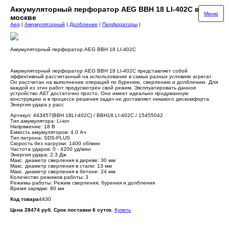
Аккумуляторный перфоратор AEG BBH 18 LI-402C в
Меню
москве
Aeg
|
Аккумуляторный
|
Долбление
|
Перфораторы
|
Аккумуляторный перфоратор AEG BBH 18 LI-402C
Аккумуляторный перфоратор AEG BBH 18 LI-402C представляет собой
эффективный рассчитанный на использование в самых разных условиях агрегат.
Он рассчитан на выполнение операций по бурению, сверлению и долблению. Для
каждой из этих работ предусмотрен свой режим. Эксплуатировать данное
устройство АЕГ достаточно просто. Оно имеет идеально продуманную
конструкцию и в процессе решения задач не доставляет никакого дискомфорта.
Энергия удара у расс
Артикул: 443457(BBH 18LI-402C) / BBH18 LI-402C / 15455042
Тип аккумулятора: Li-ion
Напряжение: 18 В
Емкость аккумуляторов: 4.0 Aч
Тип патрона: SDS-PLUS
Скорость без нагрузки: 1400 об/мин
Частота ударов: 0 - 4200 уд/мин
Энергия удара: 2.3 Дж
Макс. диаметр сверления в дереве: 30 мм
Макс. диаметр сверления в стали: 13 мм
Макс. диаметр сверления в бетоне: 24 мм
Количество режимов работы: 3
Режимы работы: Режим сверления, бурения и долбления
Время зарядки: 80 ми
Код товара
4430
Цена 28474 руб. Срок поставки 6 суток.
Купить