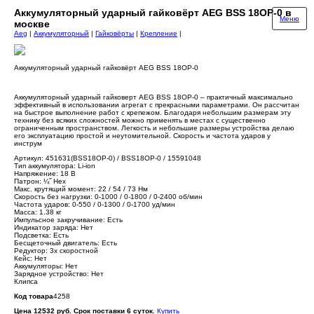
Аккумуляторный ударный гайковёрт AEG BSS 18OP-0 в
Меню
москве
Aeg
|
Аккумуляторный
|
Гайковёрты
|
Крепление
|
Аккумуляторный ударный гайковёрт AEG BSS 18OP-0
Аккумуляторный ударный гайковерт AEG BSS 18OP-0 – практичный максимально
эффективный в использовании агрегат с прекрасными параметрами. Он рассчитан
на быстрое выполнение работ с крепежом. Благодаря небольшим размерам эту
технику без всяких сложностей можно применять в местах с существенно
ограниченным пространством. Легкость и небольшие размеры устройства делаю
его эксплуатацию простой и неутомительной. Скорость и частота ударов у
инструм
Артикул: 451631(BSS18OP-0) / BSS18OP-0 / 15591048
Тип аккумулятора: Li-ion
Напряжение: 18 В
Патрон: ¼˝ Hex
Макс. крутящий момент: 22 / 54 / 73 Нм
Скорость без нагрузки: 0-1000 / 0-1800 / 0-2400 об/мин
Частота ударов: 0-550 / 0-1300 / 0-1700 уд/мин
Масса: 1.38 кг
Импульсное закручивание: Есть
Индикатор заряда: Нет
Подсветка: Есть
Бесщеточный двигатель: Есть
Редуктор: 3х скоростной
Кейс: Нет
Аккумуляторы: Нет
Зарядное устройство: Нет
Клипса
Код товара
4258
Цена 12532 руб. Срок поставки 6 суток.
Купить