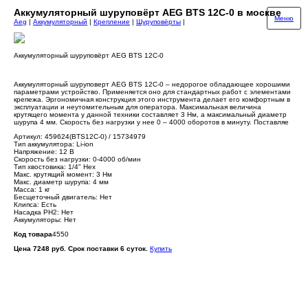
Аккумуляторный шуруповёрт AEG BTS 12C-0 в москве
Меню
Aeg
|
Аккумуляторный
|
Крепление
|
Шуруповёрты
|
Аккумуляторный шуруповёрт AEG BTS 12C-0
Аккумуляторный шуруповерт AEG BTS 12C-0 – недорогое обладающее хорошими
параметрами устройство. Применяется оно для стандартных работ с элементами
крепежа. Эргономичная конструкция этого инструмента делает его комфортным в
эксплуатации и неутомительным для оператора. Максимальная величина
крутящего момента у данной техники составляет 3 Нм, а максимальный диаметр
шурупа 4 мм. Скорость без нагрузки у нее 0 – 4000 оборотов в минуту. Поставляе
Артикул: 459624(BTS12C-0) / 15734979
Тип аккумулятора: Li-ion
Напряжение: 12 В
Скорость без нагрузки: 0-4000 об/мин
Тип хвостовика: 1/4" Hex
Макс. крутящий момент: 3 Нм
Макс. диаметр шурупа: 4 мм
Масса: 1 кг
Бесщеточный двигатель: Нет
Клипса: Есть
Насадка PH2: Нет
Аккумуляторы: Нет
Код товара
4550
Цена 7248 руб. Срок поставки 6 суток.
Купить