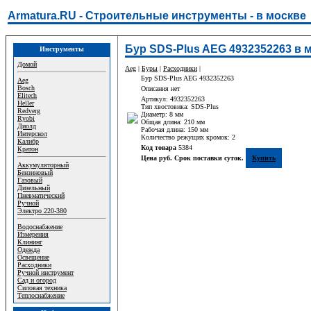
Armatura.RU - Строительные инструменты - в москве
Бур SDS-Plus AEG 4932352263 в 
Инструменты
Домой
Aeg
|
Буры
|
Расходники
|
Бур SDS-Plus AEG 4932352263
Aeg
Bosch
Описания нет
Elitech
Артикул: 4932352263
Heller
Тип хвостовика: SDS-Plus
Redverg
Диаметр: 8 мм
Ryobi
Общая длина: 210 мм
Диолд
Рабочая длина: 150 мм
Интерскол
Количество режущих кромок: 2
Калибр
Код товара
5384
Кратон
Цена руб. Срок поставки суток.
Купить
Аккумуляторный
Бензиновый
Газовый
Дизельный
Пневматический
Ручной
Электро 220-380
Водоснабжение
Измерения
Клининг
Одежда
Освещение
Расходники
Ручной инструмент
Сад и огород
Силовая техника
Теплоснабжение