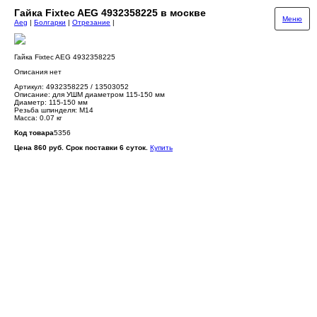
Гайка Fixtec AEG 4932358225 в москве
Меню
Aeg
|
Болгарки
|
Отрезание
|
Гайка Fixtec AEG 4932358225
Описания нет
Артикул: 4932358225 / 13503052
Описание: для УШМ диаметром 115-150 мм
Диаметр: 115-150 мм
Резьба шпинделя: M14
Масса: 0.07 кг
Код товара
5356
Цена 860 руб. Срок поставки 6 суток.
Купить