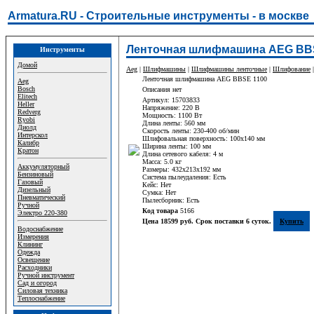
Armatura.RU - Строительные инструменты - в москве
Ленточная шлифмашина AEG BBS
Инструменты
Домой
Aeg
|
Шлифмашины
|
Шлифмашины ленточные
|
Шлифование
|
Ленточная шлифмашина AEG BBSE 1100
Aeg
Bosch
Описания нет
Elitech
Артикул: 15703833
Heller
Напряжение: 220 В
Redverg
Мощность: 1100 Вт
Ryobi
Длина ленты: 560 мм
Диолд
Скорость ленты: 230-400 об/мин
Интерскол
Шлифовальная поверхность: 100х140 мм
Калибр
Ширина ленты: 100 мм
Кратон
Длина сетевого кабеля: 4 м
Масса: 5.0 кг
Аккумуляторный
Размеры: 432х213х192 мм
Бензиновый
Система пылеудаления: Есть
Газовый
Кейс: Нет
Дизельный
Сумка: Нет
Пневматический
Пылесборник: Есть
Ручной
Код товара
5166
Электро 220-380
Цена 18599 руб. Срок поставки 6 суток.
Купить
Водоснабжение
Измерения
Клининг
Одежда
Освещение
Расходники
Ручной инструмент
Сад и огород
Силовая техника
Теплоснабжение