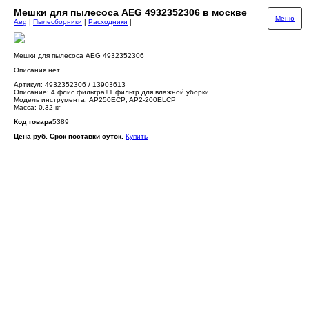
Мешки для пылесоса AEG 4932352306 в москве
Меню
Aeg
|
Пылесборники
|
Расходники
|
Мешки для пылесоса AEG 4932352306
Описания нет
Артикул: 4932352306 / 13903613
Описание: 4 флис фильтра+1 фильтр для влажной уборки
Модель инструмента: AP250ECP; AP2-200ELCP
Масса: 0.32 кг
Код товара
5389
Цена руб. Срок поставки суток.
Купить