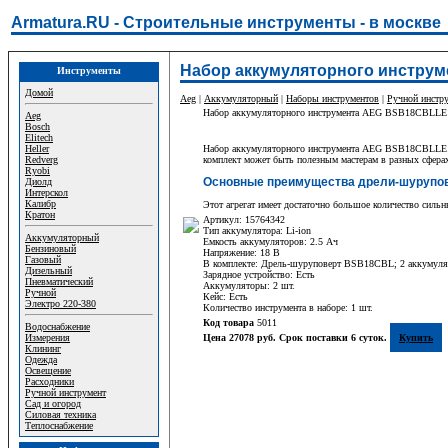
Armatura.RU - Строительные инструменты - в москве
Набор аккумуляторного инструм
Инструменты
Домой
Aeg
|
Аккумуляторный
|
Наборы инструментов
|
Ручной инстр
Набор аккумуляторного инструмента AEG BSB18CBLLE
Aeg
Bosch
Elitech
Heller
Набор аккумуляторного инструмента AEG BSB18CBLLE LI-
Redverg
комплект может быть полезным мастерам в разных сферах
Ryobi
Основные преимущества дрели-шурупо
Диолд
Интерскол
Калибр
Этот агрегат имеет достаточно большое количество сильн
Кратон
Артикул: 15764342
Тип аккумулятора: Li-ion
Аккумуляторный
Емкость аккумуляторов: 2.5 Ач
Бензиновый
Напряжение: 18 В
Газовый
В комплекте: Дрель-шуруповерт BSB18CBL; 2 аккумулято
Дизельный
Зарядное устройство: Есть
Пневматический
Аккумуляторы: 2 шт.
Ручной
Кейс: Есть
Электро 220-380
Количество инструмента в наборе: 1 шт.
Код товара
5011
Водоснабжение
Измерения
Цена 27078 руб. Срок поставки 6 суток.
Купить
Клининг
Одежда
Освещение
Расходники
Ручной инструмент
Сад и огород
Силовая техника
Теплоснабжение