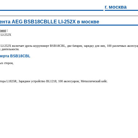
г. москва
ента AEG BSB18CBLLE LI-252X в москве
умент
|
 LI-252X
252X включает дрель-шуруповерт BSB18CBL, две батареи, зарядку для них, 100 различных аксессуаро
 деятельности.
верта BSB18CBL
ых сторон,
ра L1825R; Зарядное устройство BL1218; 100 аксессуаров; Металлический кейс.