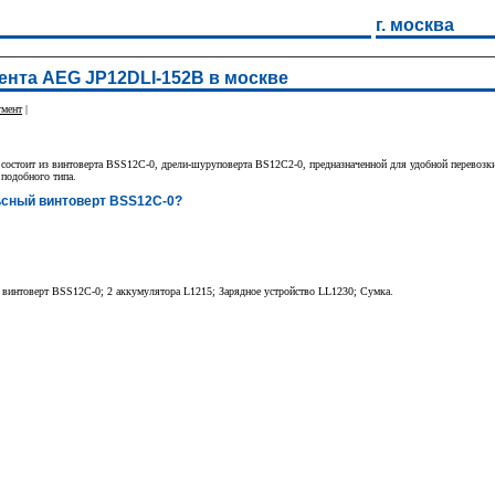
г. москва
ента AEG JP12DLI-152B в москве
умент
|
остоит из винтоверта BSS12C-0, дрели-шуруповерта BS12C2-0, предназначенной для удобной перевозки 
подобного типа.
ьсный винтоверт BSS12C-0?
винтоверт BSS12C-0; 2 аккумулятора L1215; Зарядное устройство LL1230; Сумка.