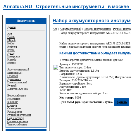
Armatura.RU - Строительные инструменты - в москве
Набор аккумуляторного инструм
Инструменты
Домой
Aeg
|
Аккумуляторный
|
Наборы инструментов
|
Ручной инстр
Набор аккумуляторного инструмента AEG JP12DLI-152B
Aeg
Bosch
Elitech
Heller
Набор аккумуляторного инструмента AEG JP12DLI-152B с
Redverg
стоит и хорошо подходит многим пользователям техники 
Ryobi
Какими достоинствами обладает импул
Диолд
Интерскол
Калибр
У этого агрегата достаточно много важных для мас
Кратон
Артикул: 15739396
Тип аккумулятора: Li-ion
Аккумуляторный
Емкость аккумуляторов: 1.5 Ач
Бензиновый
Напряжение: 12 В
Газовый
В комплекте: Дрель-шуруповерт BS12C2-0; Импульсный 
Дизельный
Размеры: 310х235х210 мм
Пневматический
Зарядное устройство: Есть
Ручной
Аккумуляторы: 2 шт.
Электро 220-380
Кейс: Нет
Количество инструмента в наборе: 2 шт.
Водоснабжение
Код товара
5008
Измерения
Клининг
Цена 16651 руб. Срок поставки 6 суток.
Купить
Одежда
Освещение
Расходники
Ручной инструмент
Сад и огород
Силовая техника
Теплоснабжение