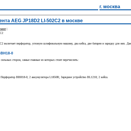
г. москва
нта AEG JP18D2 LI-502C2 в москве
умент
|
2C2
2 включает перфоратор, угловую шлифовальную машину, два кейса, две батареи и зарядку для них. Да
BBH18-0
ильных сторон, самые главные из которых стоит перечислить:
Перфоратор BBH18-0; 2 аккумулятора L1850R; Зарядное устройство BL1218; 2 кейса.