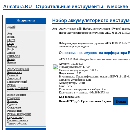
Armatura.RU - Строительные инструменты - в москве
Набор аккумуляторного инструме
Инструменты
Домой
Aeg
|
Аккумуляторный
|
Наборы инструментов
|
Ручной инстр
Набор аккумуляторного инструмента AEG JP18D2 LI-50
Aeg
Bosch
Elitech
Heller
Набор аккумуляторного инструмента AEG JP18D2 LI-502C
Redverg
соответствующие задачи.
Ryobi
Основные преимущества перфоратора 
Диолд
Интерскол
Калибр
AEG BBH 18-0 обладает большим количеством значимых с
Кратон
Артикул: 15739402
Тип аккумулятора: Li-ion
Аккумуляторный
Емкость аккумуляторов: 5.0 Ач
Бензиновый
Напряжение: 18 В
Газовый
В комплекте: Углошлифовальная машина BEWS18-115-0; 
Дизельный
Зарядное устройство: Есть
Пневматический
Аккумуляторы: 2 шт.
Ручной
Кейс: Есть
Электро 220-380
Количество инструмента в наборе: 2 шт.
Количество в упаковке: 495х365х373 мм
Водоснабжение
Код товара
5025
Измерения
Клининг
Цена 44217 руб. Срок поставки 6 суток.
Купить
Одежда
Освещение
Расходники
Ручной инструмент
Сад и огород
Силовая техника
Теплоснабжение