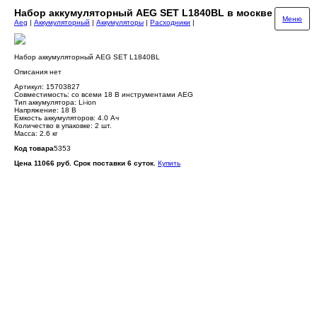
Набор аккумуляторный AEG SET L1840BL в москве
Меню
Aeg
|
Аккумуляторный
|
Аккумуляторы
|
Расходники
|
Набор аккумуляторный AEG SET L1840BL
Описания нет
Артикул: 15703827
Совместимость: со всеми 18 В инструментами AEG
Тип аккумулятора: Li-ion
Напряжение: 18 В
Емкость аккумуляторов: 4.0 Ач
Количество в упаковке: 2 шт.
Масса: 2.6 кг
Код товара
5353
Цена 11066 руб. Срок поставки 6 суток.
Купить